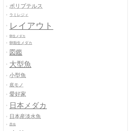
ポリプテルス
ラミレジィ
レイアウト
卵生メダカ
卵胎生メダカ
図鑑
大型魚
小型魚
底モノ
愛好家
日本メダカ
日本産淡水魚
昆虫