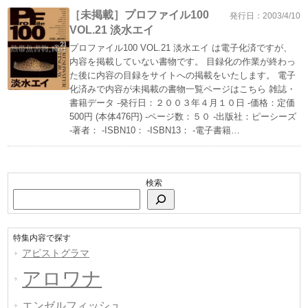
［未掲載］プロファイル100
発行日：2003/4/10
VOL.21 淡水エイ
プロファイル100 VOL.21 淡水エイ は電子化済ですが、
内容を掲載していない書物です。 目録化の作業が終わっ
た後に内容の目録をサイトへの掲載をいたします。 電子
化済みで内容が未掲載の書物一覧ページはこちら 雑誌・
書籍データ -発行日：２００３年４月１０日 -価格：定価
500円 (本体476円) -ページ数：５０ -出版社：ピーシーズ
-著者： -ISBN10： -ISBN13： -電子書籍…
検索
特集内容で探す
アピストグラマ
アロワナ
エンゼルフィッシュ