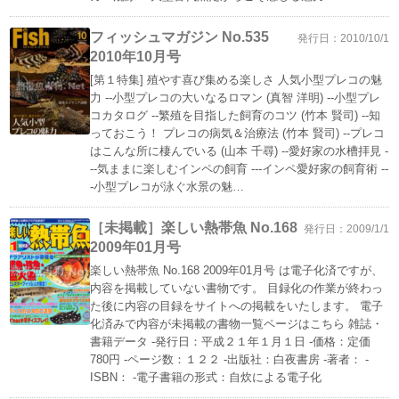
フィッシュマガジン No.535
発行日：2010/10/1
2010年10月号
[第１特集] 殖やす喜び集める楽しさ 人気小型プレコの魅
力 --小型プレコの大いなるロマン (真智 洋明) --小型プレ
コカタログ --繁殖を目指した飼育のコツ (竹本 賢司) --知
っておこう！ プレコの病気＆治療法 (竹本 賢司) --プレコ
はこんな所に棲んでいる (山本 千尋) --愛好家の水槽拝見 -
--気ままに楽しむインペの飼育 ---インペ愛好家の飼育術 --
-小型プレコが泳ぐ水景の魅…
［未掲載］楽しい熱帯魚 No.168
発行日：2009/1/1
2009年01月号
楽しい熱帯魚 No.168 2009年01月号 は電子化済ですが、
内容を掲載していない書物です。 目録化の作業が終わっ
た後に内容の目録をサイトへの掲載をいたします。 電子
化済みで内容が未掲載の書物一覧ページはこちら 雑誌・
書籍データ -発行日：平成２１年１月１日 -価格：定価
780円 -ページ数：１２２ -出版社：白夜書房 -著者： -
ISBN： -電子書籍の形式：自炊による電子化