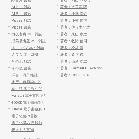
緑書房 書籍
著者：内山 りゅう
ＭＰＪ 雑誌
著者：大美賀 隆
ＭＰＪ 書籍
著者：小林 圭介
Pisces 雑誌
著者：小林 道信
Pisces 書籍
著者：佐々木 浩之
白夜書房 本・雑誌
著者：東山 泰之
成美堂出版 本・雑誌
著者：牧野 信司
ネコ･パブ 本・雑誌
著者：松坂 實
ＡＤＡ 本・雑誌
著者：森 文俊
その他 雑誌
著者：山崎 浩二
その他 書籍
著者：Herbert R. Axelrod
洋書・海外雑誌
著者：Horst Linke
水産・魚類学など
両生類 爬虫類など
Fujisan 電子書籍あり
ebook 電子書籍あり
Kindle 電子書籍あり
電子化前の書物
電子化済み 目録前
未入手の書物