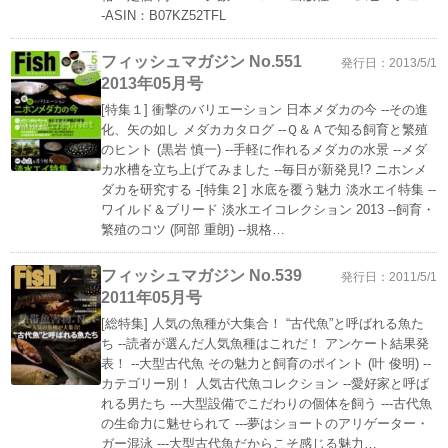
-ASIN：B07KZ52TFL
フィッシュマガジン No.551
発行日：2013/5/1
2013年05月号
[特集１] 衝撃のバリエーション 日本メダカの今 --その進
化、矢の如し メダカカタログ --Ｑ＆Ａで知る飼育と繁殖
のヒント (黒岩 慎一) --手軽に作れるメダカの水景 --メダ
カ水槽を立ち上げてみました --毎日が新発見!? ニホンメ
ダカを研究する -[特集２] 水底を覆う魅力 淡水エイ特集 --
ワイルド＆ブリード 淡水エイコレクション 2013 --飼育・
繁殖のコツ (阿部 重朗) --規格…
フィッシュマガジン No.539
発行日：2011/5/1
2011年05月号
[総特集] 人気の魚種が大集合！ “古代魚”と呼ばれる魚た
ち --読者が選んだ人気魚種はこれだ！ アンケート結果発
表！ --大型古代魚 その魅力と飼育のポイント (叶 俊明) --
カテゴリー別！ 人気古代魚コレクション --愛好家と呼ば
れる男たち ---大型設備でこだわりの個体を飼う ---古代魚
の生命力に魅せられて ---夢はショートのアリゲーター・
ガー混泳 ---大型古代魚だからこそ感じる魅力…