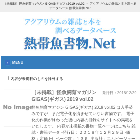
［未掲載］怪魚飼育マガジン GIGAS(ギガス) 2019 vol.02 － アクアリウムの雑誌と本を調べる
データベース 熱帯魚書物.Net
MENU
内容が未掲載のものを除外する
［未掲載］怪魚飼育マガジン
発行日：2018/12/29
GIGAS(ギガス) 2019 vol.02
怪魚飼育マガジン GIGAS(ギガス) 2019 vol.02 は入手済
みですが、まだ電子化を済ませていない書物です。 電子
化の作業が終わった後に内容の目録をサイトへの掲載を
いたします。 内容が未掲載の書物一覧ページはこちら 雑
誌・書籍データ -発行日：２０１８年１２月２９日 -価
格：定価 円 -ページ数：１３６ -出版社：エムピージェー