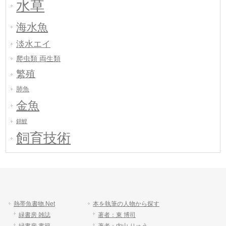
水草
海水魚
淡水エイ
爬虫類 両生類
繁殖
肺魚
金魚
錦鯉
飼育技術
熱帯魚書物.Net
本を執筆の人物から探す
緑書房 雑誌
著者：東 博司