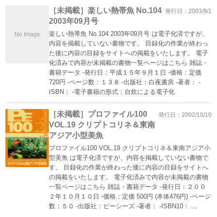
［未掲載］楽しい熱帯魚 No.104
発行日：2003/9/1
2003年09月号
楽しい熱帯魚 No.104 2003年09月号 は電子化済ですが、
No Image
内容を掲載していない書物です。 目録化の作業が終わっ
た後に内容の目録をサイトへの掲載をいたします。 電子
化済みで内容が未掲載の書物一覧ページはこちら 雑誌・
書籍データ -発行日：平成１５年９月１日 -価格：定価
720円 -ページ数：１３８ -出版社：白夜書房 -著者： -
ISBN： -電子書籍の形式：自炊による電子化
［未掲載］プロファイル100
発行日：2002/10/10
VOL.19 クリプトコリネ＆東南
アジア小型美魚
プロファイル100 VOL.19 クリプトコリネ＆東南アジア小
型美魚 は電子化済ですが、内容を掲載していない書物で
す。 目録化の作業が終わった後に内容の目録をサイトへ
の掲載をいたします。 電子化済みで内容が未掲載の書物
一覧ページはこちら 雑誌・書籍データ -発行日：２００
２年１０月１０日 -価格：定価 500円 (本体476円) -ページ
数：５０ -出版社：ピーシーズ -著者： -ISBN10： …