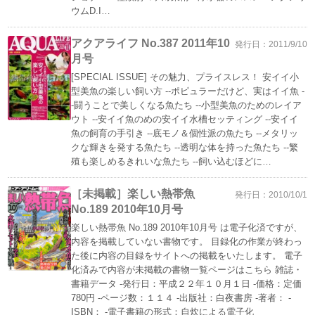
ウムD.I…
アクアライフ No.387 2011年10
発行日：2011/9/10
月号
[SPECIAL ISSUE] その魅力、プライスレス！ 安イイ小
型美魚の楽しい飼い方 --ポピュラーだけど、実はイイ魚 -
-闘うことで美しくなる魚たち --小型美魚のためのレイア
ウト --安イイ魚のめの安イイ水槽セッティング --安イイ
魚の飼育の手引き --底モノ＆個性派の魚たち --メタリッ
クな輝きを発する魚たち --透明な体を持った魚たち --繁
殖も楽しめるきれいな魚たち --飼い込むほどに…
［未掲載］楽しい熱帯魚
発行日：2010/10/1
No.189 2010年10月号
楽しい熱帯魚 No.189 2010年10月号 は電子化済ですが、
内容を掲載していない書物です。 目録化の作業が終わっ
た後に内容の目録をサイトへの掲載をいたします。 電子
化済みで内容が未掲載の書物一覧ページはこちら 雑誌・
書籍データ -発行日：平成２２年１０月１日 -価格：定価
780円 -ページ数：１１４ -出版社：白夜書房 -著者： -
ISBN： -電子書籍の形式：自炊による電子化