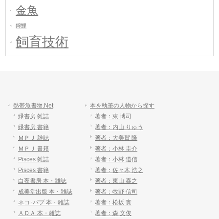
金魚
錦鯉
飼育技術
熱帯魚書物.Net
本を執筆の人物から探す
緑書房 雑誌
著者：東 博司
緑書房 書籍
著者：内山 りゅう
ＭＰＪ 雑誌
著者：大美賀 隆
ＭＰＪ 書籍
著者：小林 圭介
Pisces 雑誌
著者：小林 道信
Pisces 書籍
著者：佐々木 浩之
白夜書房 本・雑誌
著者：東山 泰之
成美堂出版 本・雑誌
著者：牧野 信司
ネコ･パブ 本・雑誌
著者：松坂 實
ＡＤＡ 本・雑誌
著者：森 文俊