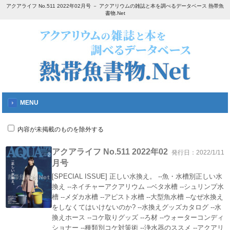
アクアライフ No.511 2022年02月号 － アクアリウムの雑誌と本を調べるデータベース 熱帯魚
書物.Net
MENU
内容が未掲載のものを除外する
アクアライフ No.511 2022年02
発行日：2022/1/11
月号
[SPECIAL ISSUE] 正しい水換え。 --魚・水槽別正しい水
換え --ネイチャーアクアリウム --ベタ水槽 --シュリンプ水
槽 --メダカ水槽 --アピスト水槽 --大型魚水槽 --なぜ水換え
をしなくてはいけないのか? --水換えグッズカタログ --水
換えホース --コケ取りグッズ --ろ材 --ウォーターコンディ
ショナー --種類別コケ対策術 --浄水器のススメ --アクアリ