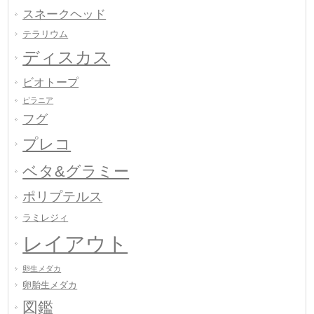
スネークヘッド
テラリウム
ディスカス
ビオトープ
ピラニア
フグ
プレコ
ベタ&グラミー
ポリプテルス
ラミレジィ
レイアウト
卵生メダカ
卵胎生メダカ
図鑑