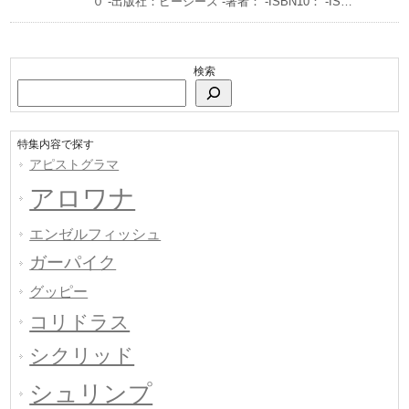
０ -出版社：ピーシーズ -著者： -ISBN10： -IS…
検索
特集内容で探す
アピストグラマ
アロワナ
エンゼルフィッシュ
ガーパイク
グッピー
コリドラス
シクリッド
シュリンプ