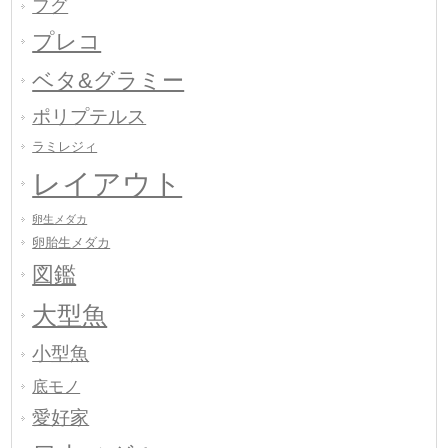
フグ
プレコ
ベタ&グラミー
ポリプテルス
ラミレジィ
レイアウト
卵生メダカ
卵胎生メダカ
図鑑
大型魚
小型魚
底モノ
愛好家