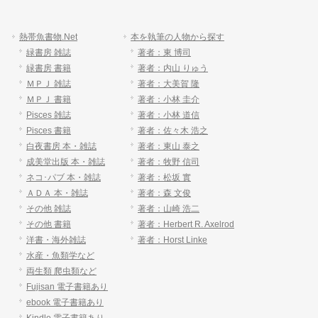
熱帯魚書物.Net
本を執筆の人物から探す
緑書房 雑誌
著者：東 博司
緑書房 書籍
著者：内山 りゅう
ＭＰＪ 雑誌
著者：大美賀 隆
ＭＰＪ 書籍
著者：小林 圭介
Pisces 雑誌
著者：小林 道信
Pisces 書籍
著者：佐々木 浩之
白夜書房 本・雑誌
著者：東山 泰之
成美堂出版 本・雑誌
著者：牧野 信司
ネコ･パブ 本・雑誌
著者：松坂 實
ＡＤＡ 本・雑誌
著者：森 文俊
その他 雑誌
著者：山崎 浩二
その他 書籍
著者：Herbert R. Axelrod
洋書・海外雑誌
著者：Horst Linke
水産・魚類学など
両生類 爬虫類など
Fujisan 電子書籍あり
ebook 電子書籍あり