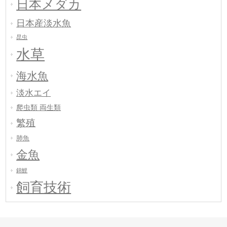
日本メダカ
日本産淡水魚
昆虫
水草
海水魚
淡水エイ
爬虫類 両生類
繁殖
肺魚
金魚
錦鯉
飼育技術