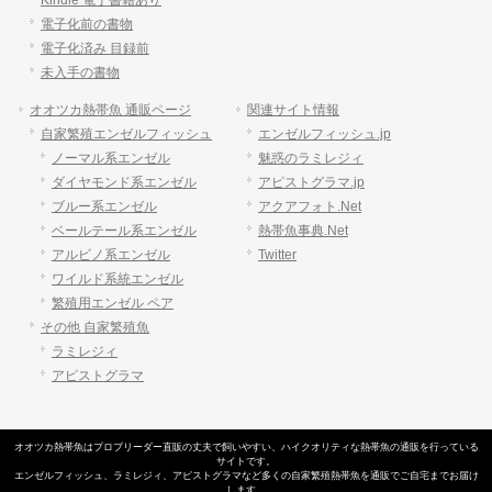
Kindle 電子書籍あり
電子化前の書物
電子化済み 目録前
未入手の書物
オオツカ熱帯魚 通販ページ
関連サイト情報
自家繁殖エンゼルフィッシュ
エンゼルフィッシュ.jp
ノーマル系エンゼル
魅惑のラミレジィ
ダイヤモンド系エンゼル
アピストグラマ.jp
ブルー系エンゼル
アクアフォト.Net
ベールテール系エンゼル
熱帯魚事典.Net
アルビノ系エンゼル
Twitter
ワイルド系統エンゼル
繁殖用エンゼル ペア
その他 自家繁殖魚
ラミレジィ
アピストグラマ
オオツカ熱帯魚はプロブリーダー直販の丈夫で飼いやすい、
ハイクオリティな熱帯魚の通販
を行っている
サイトです。
エンゼルフィッシュ
、
ラミレジィ
、
アピストグラマ
など多くの自家繁殖
熱帯魚
を通販でご自宅までお届け
します。