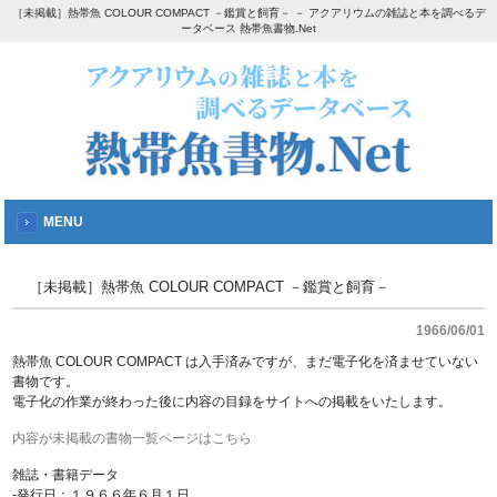
［未掲載］熱帯魚 COLOUR COMPACT －鑑賞と飼育－ － アクアリウムの雑誌と本を調べるデ
ータベース 熱帯魚書物.Net
MENU
［未掲載］熱帯魚 COLOUR COMPACT －鑑賞と飼育－
1966/06/01
熱帯魚 COLOUR COMPACT は入手済みですが、まだ電子化を済ませていない
書物です。
電子化の作業が終わった後に内容の目録をサイトへの掲載をいたします。
内容が未掲載の書物一覧ページはこちら
雑誌・書籍データ
-発行日：１９６６年６月１日