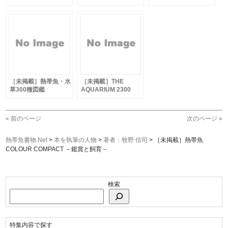
［未掲載］熱帯魚・水
［未掲載］THE
草300種図鑑
AQUARIUM 2300
ATLAS+1000 熱帯魚
&水草1000種大図鑑
(ATLAS2)
« 前のページ
次のページ »
熱帯魚書物.Net
>
本を執筆の人物
>
著者：牧野 信司
>
［未掲載］熱帯魚
COLOUR COMPACT －鑑賞と飼育－
検索
特集内容で探す