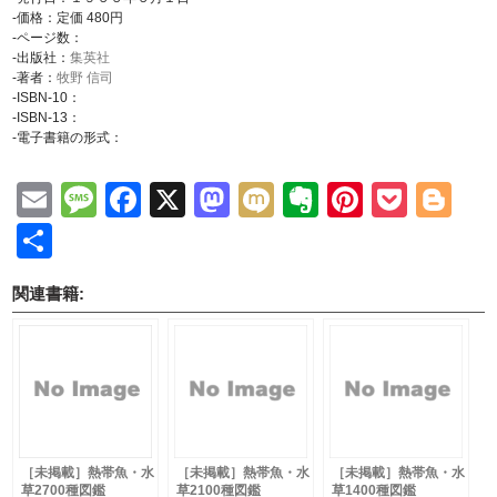
-価格：定価 480円
-ページ数：
-出版社：
集英社
-著者：
牧野 信司
-ISBN-10：
-ISBN-13：
-電子書籍の形式：
Email
Message
Facebook
X
Mastodon
Mixi
Evernote
Pinteres
Pock
Bl
共
有
関連書籍:
［未掲載］熱帯魚・水
［未掲載］熱帯魚・水
［未掲載］熱帯魚・水
草2700種図鑑
草2100種図鑑
草1400種図鑑