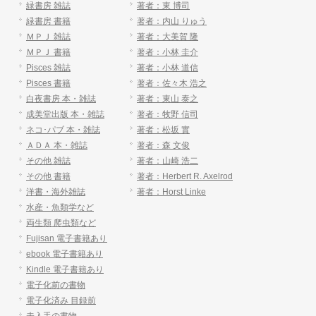
緑書房 雑誌
著者：東 博司
緑書房 書籍
著者：内山 りゅう
ＭＰＪ 雑誌
著者：大美賀 隆
ＭＰＪ 書籍
著者：小林 圭介
Pisces 雑誌
著者：小林 道信
Pisces 書籍
著者：佐々木 浩之
白夜書房 本・雑誌
著者：東山 泰之
成美堂出版 本・雑誌
著者：牧野 信司
ネコ･パブ 本・雑誌
著者：松坂 實
ＡＤＡ 本・雑誌
著者：森 文俊
その他 雑誌
著者：山崎 浩二
その他 書籍
著者：Herbert R. Axelrod
洋書・海外雑誌
著者：Horst Linke
水産・魚類学など
両生類 爬虫類など
Fujisan 電子書籍あり
ebook 電子書籍あり
Kindle 電子書籍あり
電子化前の書物
電子化済み 目録前