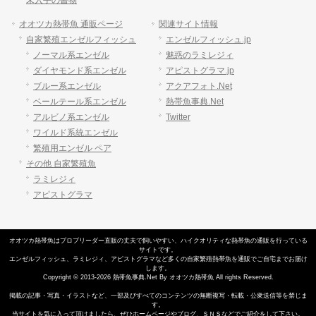
未入手の書物
オオツカ熱帯魚 通販ページ
関連サイト情報
自家繁殖エンゼルフィッシュ
エンゼルフィッシュ.jp
ノーマル系エンゼル
魅惑のラミレジィ
ダイヤモンド系エンゼル
アピストグラマ.jp
ブルー系エンゼル
アクアフォト.Net
ベールテール系エンゼル
熱帯魚事典.Net
アルビノ系エンゼル
Twitter
ワイルド系統エンゼル
繁殖用エンゼル ペア
その他 自家繁殖魚
ラミレジィ
アピストグラマ
オオツカ熱帯魚はプロブリーダー直販の丈夫で飼いやすい、
ハイクオリティな熱帯魚の通販
を行っている
サイトです。
エンゼルフィッシュ
、
ラミレジィ
、
アピストグラマ
など多くの自家繁殖
熱帯魚
を通販でご自宅までお届け
します。
Copyright © 2013-2026 熱帯魚事典.Net By オオツカ熱帯魚 All rights Reserved.
掲載の記事・写真・イラストなど、一部及びすべてのコンテンツの無断複写・転載・公衆送信等を禁じま
す。
当サイトを気に入って頂けましたら、ぜひホームページやブログ、ＳＮＳなどでご紹介をして下さい。