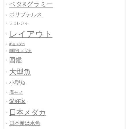
ベタ&グラミー
ポリプテルス
ラミレジィ
レイアウト
卵生メダカ
卵胎生メダカ
図鑑
大型魚
小型魚
底モノ
愛好家
日本メダカ
日本産淡水魚