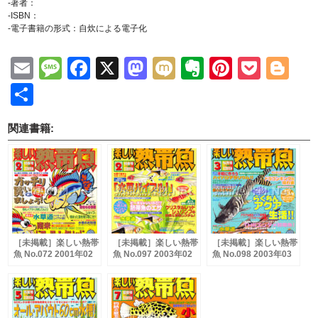
-著者：
-ISBN：
-電子書籍の形式：自炊による電子化
Email
Message
Facebook
X
Mastodon
Mixi
Evernote
Pinteres
Pock
Bl
共
有
関連書籍:
［未掲載］楽しい熱帯
［未掲載］楽しい熱帯
［未掲載］楽しい熱帯
魚 No.072 2001年02
魚 No.097 2003年02
魚 No.098 2003年03
月号
月号
月号