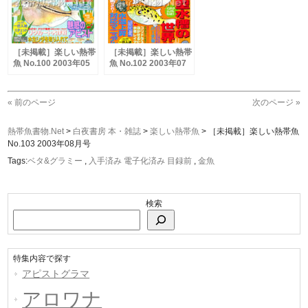
［未掲載］楽しい熱帯
［未掲載］楽しい熱帯
魚 No.100 2003年05
魚 No.102 2003年07
月号
月号
« 前のページ
次のページ »
熱帯魚書物.Net
>
白夜書房 本・雑誌
>
楽しい熱帯魚
>
［未掲載］楽しい熱帯魚
No.103 2003年08月号
Tags:
ベタ&グラミー
,
入手済み 電子化済み 目録前
,
金魚
検索
特集内容で探す
アピストグラマ
アロワナ