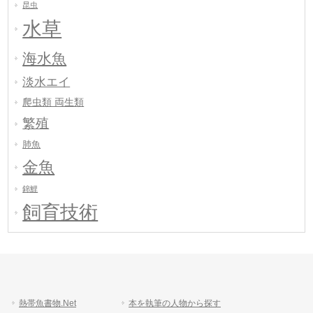
昆虫
水草
海水魚
淡水エイ
爬虫類 両生類
繁殖
肺魚
金魚
錦鯉
飼育技術
熱帯魚書物.Net
本を執筆の人物から探す