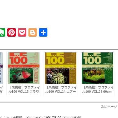
k
todon
ixi
Evernote
Pinterest
Pocket
Blogger
共
有
イ
［未掲載］プロファイ
［未掲載］プロファイ
［未掲載］プロファイ
リガ
ル100 VOL.13 フラワ
ル100 VOL.14 エアー
ル100 VOL.08 60cm
ーホーン
プランツ
水槽
次のページ 
００
>
［未掲載］プロファイル100 VOL.09 プレコの仲間