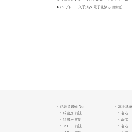
Tags:
プレコ
,
入手済み 電子化済み 目録前
熱帯魚書物.Net
本を執
緑書房 雑誌
著者：
緑書房 書籍
著者：
ＭＰＪ 雑誌
著者：