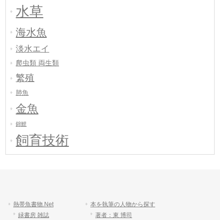
水草
海水魚
淡水エイ
爬虫類 両生類
繁殖
肺魚
金魚
錦鯉
飼育技術
熱帯魚書物.Net
本を執筆の人物から探す
緑書房 雑誌
著者：東 博司