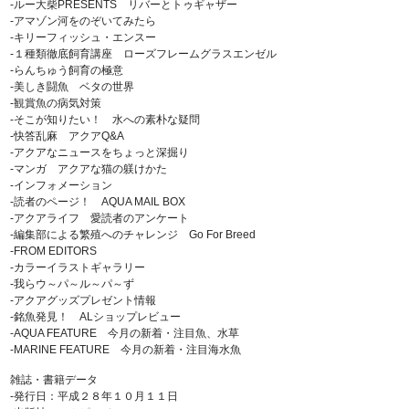
-ルー大柴PRESENTS リバーとトゥギャザー
-アマゾン河をのぞいてみたら
-キリーフィッシュ・エンスー
-１種類徹底飼育講座 ローズフレームグラスエンゼル
-らんちゅう飼育の極意
-美しき闘魚 ベタの世界
-観賞魚の病気対策
-そこが知りたい！ 水への素朴な疑問
-快答乱麻 アクアQ&A
-アクアなニュースをちょっと深掘り
-マンガ アクアな猫の躾けかた
-インフォメーション
-読者のページ！ AQUA MAIL BOX
-アクアライフ 愛読者のアンケート
-編集部による繁殖へのチャレンジ Go For Breed
-FROM EDITORS
-カラーイラストギャラリー
-我らウ～パ～ル～パ～ず
-アクアグッズプレゼント情報
-銘魚発見！ ALショップレビュー
-AQUA FEATURE 今月の新着・注目魚、水草
-MARINE FEATURE 今月の新着・注目海水魚
雑誌・書籍データ
-発行日：平成２８年１０月１１日