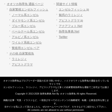
オオツカ熱帯魚 通販ページ
関連サイト情報
自家繁殖エンゼルフィッシュ
エンゼルフィッシュ.jp
ノーマル系エンゼル
魅惑のラミレジィ
ダイヤモンド系エンゼル
アピストグラマ.jp
ブルー系エンゼル
アクアフォト.Net
ベールテール系エンゼル
熱帯魚事典.Net
アルビノ系エンゼル
Twitter
ワイルド系統エンゼル
繁殖用エンゼル ペア
その他 自家繁殖魚
ラミレジィ
アピストグラマ
オオツカ熱帯魚はプロブリーダー直販の丈夫で飼いやすい、
ハイクオリティな熱帯魚の通販
を行っている
サイトです。
エンゼルフィッシュ
、
ラミレジィ
、
アピストグラマ
など多くの自家繁殖
熱帯魚
を通販でご自宅までお届け
します。
Copyright © 2013-2026 熱帯魚事典.Net By オオツカ熱帯魚 All rights Reserved.
掲載の記事・写真・イラストなど、一部及びすべてのコンテンツの無断複写・転載・公衆送信等を禁じま
す。
当サイトを気に入って頂けましたら、ぜひホームページやブログ、ＳＮＳなどでご紹介をして下さい。
All contents are not allowed to use without permission.