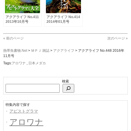
アクアライフ No.411
アクアライフ No.414
2013年10月号
2014年01月号
« 前のページ
次のページ »
熱帯魚書物.Net
>
ＭＰＪ 雑誌
>
アクアライフ
>
アクアライフ No.448 2016年
11月号
Tags:
アロワナ
,
日本メダカ
検索
特集内容で探す
アピストグラマ
アロワナ