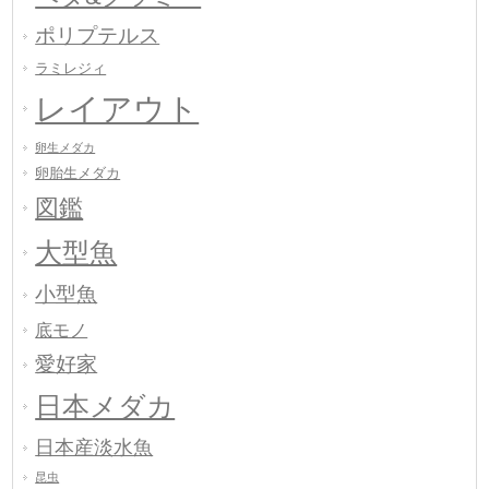
ポリプテルス
ラミレジィ
レイアウト
卵生メダカ
卵胎生メダカ
図鑑
大型魚
小型魚
底モノ
愛好家
日本メダカ
日本産淡水魚
昆虫