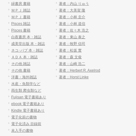
緑書房 書籍
著者：内山 りゅう
ＭＰＪ 雑誌
著者：大美賀 隆
ＭＰＪ 書籍
著者：小林 圭介
Pisces 雑誌
著者：小林 道信
Pisces 書籍
著者：佐々木 浩之
白夜書房 本・雑誌
著者：東山 泰之
成美堂出版 本・雑誌
著者：牧野 信司
ネコ･パブ 本・雑誌
著者：松坂 實
ＡＤＡ 本・雑誌
著者：森 文俊
その他 雑誌
著者：山崎 浩二
その他 書籍
著者：Herbert R. Axelrod
洋書・海外雑誌
著者：Horst Linke
水産・魚類学など
両生類 爬虫類など
Fujisan 電子書籍あり
ebook 電子書籍あり
Kindle 電子書籍あり
電子化前の書物
電子化済み 目録前
未入手の書物