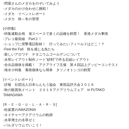
-問屋さんのメダカをのぞいてみよう
-メダカのかけ合わせに挑戦！
-メダカ イベントレポート
-メダカ 秋～冬の管理
[小特集]
-特集連動企画 省スペースで多くの品種を飼育！ 香港メダカ事情
-プレコ最前線 Part２！
-ショップに突撃電話取材！ 行ってみたいフィールドはどこ！？
-Feel the Fall 秋を感じる魚たち
-新しいアロワナ チタニウムゴールデンについて
-水草レイアウト制作ノート“砂利”で作る石組レイアウト
-全出品個体を掲載！ アクアライフ主催 第４回誌上グッピーコンテスト
-海水小特集 養殖個体なら簡単 タツノオトシゴの飼育
[イベントレポート]
-詳報 社団法人日本らんちう協会 東部品評大会２０１６
-秋の観賞魚イベント ２０１６アクアリウムフェア in FUTAKO
TAMAGAWA
[Ｒ・Ｅ・Ｇ・Ｕ・Ｌ・Ａ・Ｒ・Ｓ]
-松坂實のAMAZONIA
-ネイチャーアクアリウムの軌跡
-水草博士の水草ゼミ
-パルダリウムでいこう！