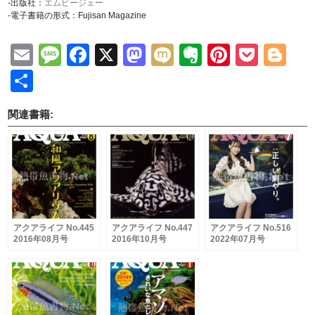
-出版社：
エムピージェー
-電子書籍の形式：Fujisan Magazine
Email
Message
Facebook
X
Mastodon
Mixi
Evernote
Pinteres
Pock
Bl
共
有
関連書籍:
アクアライフ No.445
アクアライフ No.447
アクアライフ No.516
2016年08月号
2016年10月号
2022年07月号