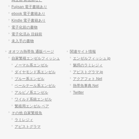
両生類 爬虫類など
Fujisan 電子書籍あり
ebook 電子書籍あり
Kindle 電子書籍あり
電子化前の書物
電子化済み 目録前
未入手の書物
オオツカ熱帯魚 通販ページ
関連サイト情報
自家繁殖エンゼルフィッシュ
エンゼルフィッシュ.jp
ノーマル系エンゼル
魅惑のラミレジィ
ダイヤモンド系エンゼル
アピストグラマ.jp
ブルー系エンゼル
アクアフォト.Net
ベールテール系エンゼル
熱帯魚事典.Net
アルビノ系エンゼル
Twitter
ワイルド系統エンゼル
繁殖用エンゼル ペア
その他 自家繁殖魚
ラミレジィ
アピストグラマ