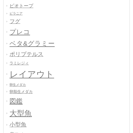
ビオトープ
ピラニア
フグ
プレコ
ベタ&グラミー
ポリプテルス
ラミレジィ
レイアウト
卵生メダカ
卵胎生メダカ
図鑑
大型魚
小型魚