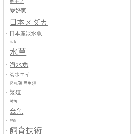
底モノ
愛好家
日本メダカ
日本産淡水魚
昆虫
水草
海水魚
淡水エイ
爬虫類 両生類
繁殖
肺魚
金魚
錦鯉
飼育技術