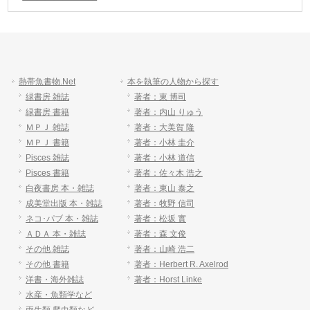
熱帯魚書物.Net
本を執筆の人物から探す
緑書房 雑誌
著者：東 博司
緑書房 書籍
著者：内山 りゅう
ＭＰＪ 雑誌
著者：大美賀 隆
ＭＰＪ 書籍
著者：小林 圭介
Pisces 雑誌
著者：小林 道信
Pisces 書籍
著者：佐々木 浩之
白夜書房 本・雑誌
著者：東山 泰之
成美堂出版 本・雑誌
著者：牧野 信司
ネコ･パブ 本・雑誌
著者：松坂 實
ＡＤＡ 本・雑誌
著者：森 文俊
その他 雑誌
著者：山崎 浩二
その他 書籍
著者：Herbert R. Axelrod
洋書・海外雑誌
著者：Horst Linke
水産・魚類学など