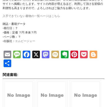
サイトへ掲載いたします。サイトの内容が増えるほど、利用して頂ける皆様の
利便性も高まりますので、よろしければご協力をお願いいたします。
入手できていない書物の一覧ページはこちら
雑誌・書籍データ
-発行日：？
-価格：定価 ？円 本体？円
-ページ数：？
-出版社：
エムピージェー
Email
Message
Facebook
X
Mastodon
Mixi
Evernote
Pinteres
Pock
Bl
共
有
関連書籍: