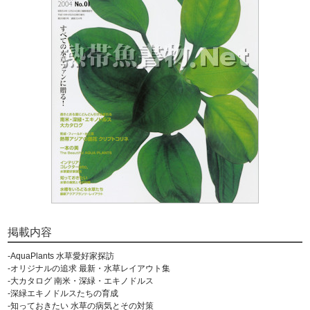
掲載内容
-AquaPlants 水草愛好家探訪
-オリジナルの追求 最新・水草レイアウト集
-大カタログ 南米・深緑・エキノドルス
-深緑エキノドルスたちの育成
-知っておきたい 水草の病気とその対策