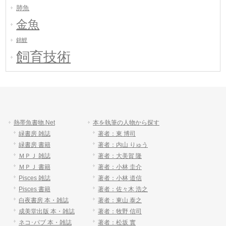
肺魚
金魚
錦鯉
飼育技術
熱帯魚書物.Net
本を執筆の人物から探す
緑書房 雑誌
著者：東 博司
緑書房 書籍
著者：内山 りゅう
ＭＰＪ 雑誌
著者：大美賀 隆
ＭＰＪ 書籍
著者：小林 圭介
Pisces 雑誌
著者：小林 道信
Pisces 書籍
著者：佐々木 浩之
白夜書房 本・雑誌
著者：東山 泰之
成美堂出版 本・雑誌
著者：牧野 信司
ネコ･パブ 本・雑誌
著者：松坂 實