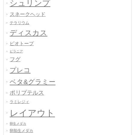
シュリンプ
スネークヘッド
テラリウム
ディスカス
ビオトープ
ピラニア
フグ
プレコ
ベタ&グラミー
ポリプテルス
ラミレジィ
レイアウト
卵生メダカ
卵胎生メダカ