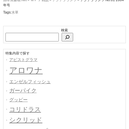
熱帯魚書物.Net
>
ＭＰＪ 雑誌
>
アクアプランツ
>
アクアプランツ No.01 2004
年号
Tags:
水草
検索
特集内容で探す
アピストグラマ
アロワナ
エンゼルフィッシュ
ガーパイク
グッピー
コリドラス
シクリッド