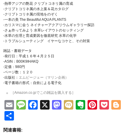
-熱帯アジアの艶花 クリプトコネリ属の育成
-クリプトコリネ属の水上葉＆花カタログ
-クリプトコリネ属の現地をのぞく
-一本の美 The Beautiful AQUA PLANTS
-カリスマに会う ネイチャーアクアリウムギャラリー探訪
-さぁ作ってみよう 水草レイアウトのセッティング
-水草の生理と育成要因を徹底研究 水草の化学
-トラブルシューティング イヤーなコケと、その対策
雑誌・書籍データ
-発行日：平成１６年４月２５日
-ASIN：B00K9IHAKQ
-定価：980円
-ページ数：１２０
-出版社：
エムピージェー（マリン企画）
-電子書籍の形式：自炊による電子化
［Amazon.co.jpでこの雑誌を購入する］
Email
Message
Facebook
X
Mastodon
Mixi
Evernote
Pinteres
Pock
Bl
共
有
関連書籍: