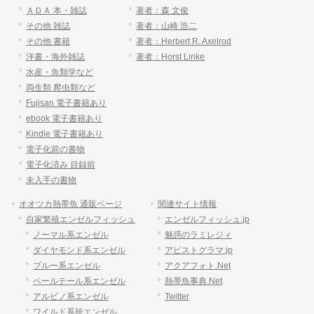
ＡＤＡ 本・雑誌
著者：森 文俊
その他 雑誌
著者：山崎 浩二
その他 書籍
著者：Herbert R. Axelrod
洋書・海外雑誌
著者：Horst Linke
水産・魚類学など
両生類 爬虫類など
Fujisan 電子書籍あり
ebook 電子書籍あり
Kindle 電子書籍あり
電子化前の書物
電子化済み 目録前
未入手の書物
オオツカ熱帯魚 通販ページ
関連サイト情報
自家繁殖エンゼルフィッシュ
エンゼルフィッシュ.jp
ノーマル系エンゼル
魅惑のラミレジィ
ダイヤモンド系エンゼル
アピストグラマ.jp
ブルー系エンゼル
アクアフォト.Net
ベールテール系エンゼル
熱帯魚事典.Net
アルビノ系エンゼル
Twitter
ワイルド系統エンゼル