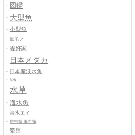
図鑑
大型魚
小型魚
底モノ
愛好家
日本メダカ
日本産淡水魚
昆虫
水草
海水魚
淡水エイ
爬虫類 両生類
繁殖