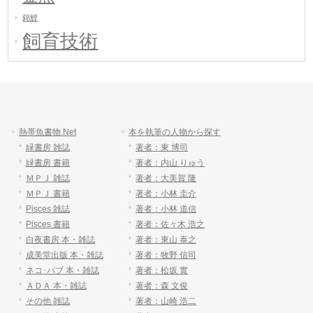
錦鯉
飼育技術
熱帯魚書物.Net
本を執筆の人物から探す
緑書房 雑誌
著者：東 博司
緑書房 書籍
著者：内山 りゅう
ＭＰＪ 雑誌
著者：大美賀 隆
ＭＰＪ 書籍
著者：小林 圭介
Pisces 雑誌
著者：小林 道信
Pisces 書籍
著者：佐々木 浩之
白夜書房 本・雑誌
著者：東山 泰之
成美堂出版 本・雑誌
著者：牧野 信司
ネコ･パブ 本・雑誌
著者：松坂 實
ＡＤＡ 本・雑誌
著者：森 文俊
その他 雑誌
著者：山崎 浩二