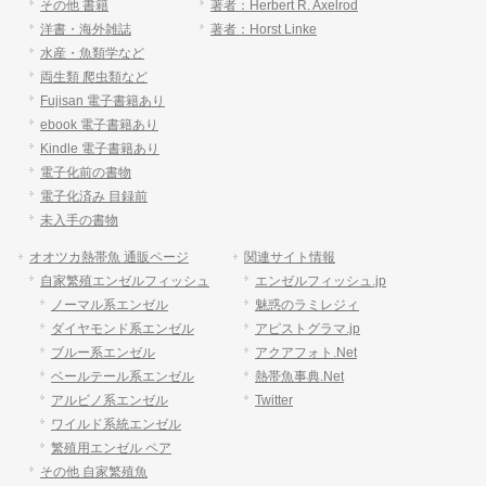
その他 書籍
著者：Herbert R. Axelrod
洋書・海外雑誌
著者：Horst Linke
水産・魚類学など
両生類 爬虫類など
Fujisan 電子書籍あり
ebook 電子書籍あり
Kindle 電子書籍あり
電子化前の書物
電子化済み 目録前
未入手の書物
オオツカ熱帯魚 通販ページ
関連サイト情報
自家繁殖エンゼルフィッシュ
エンゼルフィッシュ.jp
ノーマル系エンゼル
魅惑のラミレジィ
ダイヤモンド系エンゼル
アピストグラマ.jp
ブルー系エンゼル
アクアフォト.Net
ベールテール系エンゼル
熱帯魚事典.Net
アルビノ系エンゼル
Twitter
ワイルド系統エンゼル
繁殖用エンゼル ペア
その他 自家繁殖魚