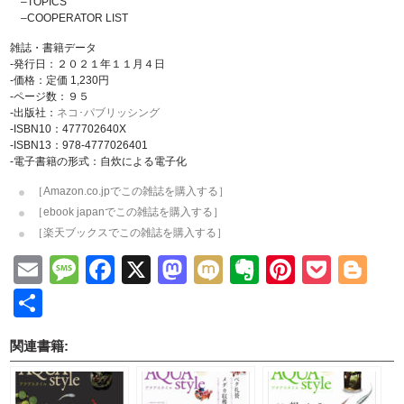
–TOPICS
–COOPERATOR LIST
雑誌・書籍データ
-発行日：２０２１年１１月４日
-価格：定価 1,230円
-ページ数：９５
-出版社：
ネコ･パブリッシング
-ISBN10：477702640X
-ISBN13：978-4777026401
-電子書籍の形式：自炊による電子化
［Amazon.co.jpでこの雑誌を購入する］
［ebook japanでこの雑誌を購入する］
［楽天ブックスでこの雑誌を購入する］
Email
Message
Facebook
X
Mastodon
Mixi
Evernote
Pinteres
Pock
Bl
共
有
関連書籍: