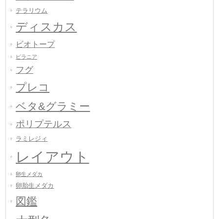
テラリウム
ディスカス
ビオトープ
ピラニア
フグ
プレコ
ベタ&グラミー
ポリプテルス
ラミレジィ
レイアウト
卵生メダカ
卵胎生メダカ
図鑑