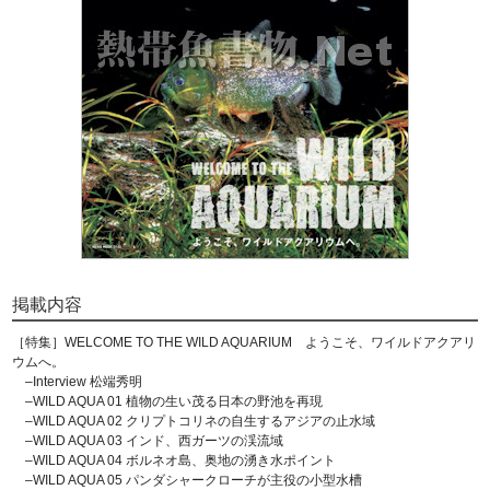
掲載内容
［特集］WELCOME TO THE WILD AQUARIUM ようこそ、ワイルドアクアリ
ウムへ。
–Interview 松端秀明
–WILD AQUA 01 植物の生い茂る日本の野池を再現
–WILD AQUA 02 クリプトコリネの自生するアジアの止水域
–WILD AQUA 03 インド、西ガーツの渓流域
–WILD AQUA 04 ボルネオ島、奥地の湧き水ポイント
–WILD AQUA 05 パンダシャークローチが主役の小型水槽