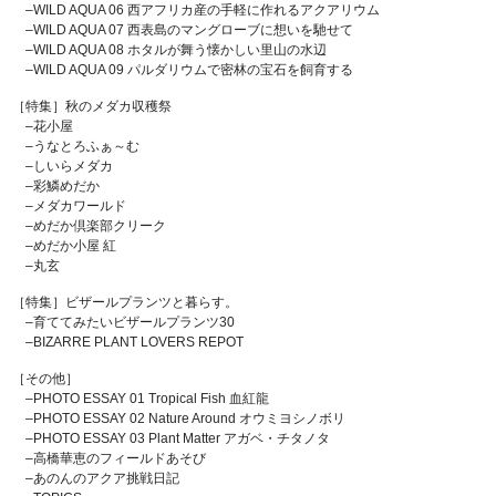
–WILD AQUA 06 西アフリカ産の手軽に作れるアクアリウム
–WILD AQUA 07 西表島のマングローブに想いを馳せて
–WILD AQUA 08 ホタルが舞う懐かしい里山の水辺
–WILD AQUA 09 パルダリウムで密林の宝石を飼育する
［特集］秋のメダカ収穫祭
–花小屋
–うなとろふぁ～む
–しいらメダカ
–彩鱗めだか
–メダカワールド
–めだか倶楽部クリーク
–めだか小屋 紅
–丸玄
［特集］ビザールプランツと暮らす。
–育ててみたいビザールプランツ30
–BIZARRE PLANT LOVERS REPOT
［その他］
–PHOTO ESSAY 01 Tropical Fish 血紅龍
–PHOTO ESSAY 02 Nature Around オウミヨシノボリ
–PHOTO ESSAY 03 Plant Matter アガベ・チタノタ
–高橋華恵のフィールドあそび
–あのんのアクア挑戦日記