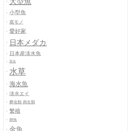
大型魚
小型魚
底モノ
愛好家
日本メダカ
日本産淡水魚
昆虫
水草
海水魚
淡水エイ
爬虫類 両生類
繁殖
肺魚
金魚