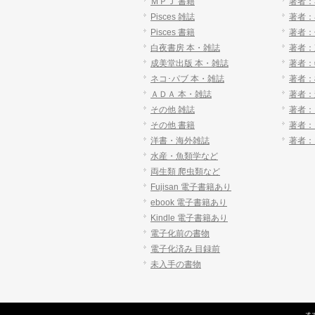
ＭＰＪ 書籍
著者：
Pisces 雑誌
著者：
Pisces 書籍
著者：
白夜書房 本・雑誌
著者：
成美堂出版 本・雑誌
著者：
ネコ･パブ 本・雑誌
著者：
ＡＤＡ 本・雑誌
著者：
その他 雑誌
著者：
その他 書籍
著者：He
洋書・海外雑誌
著者：Ho
水産・魚類学など
両生類 爬虫類など
Fujisan 電子書籍あり
ebook 電子書籍あり
Kindle 電子書籍あり
電子化前の書物
電子化済み 目録前
未入手の書物
オ