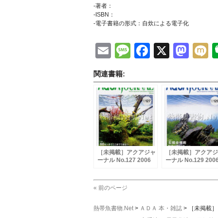
-著者：
-ISBN：
-電子書籍の形式：自炊による電子化
Email
Message
Faceboo
X
Mas
M
関連書籍:
［未掲載］アクアジャ
［未掲載］アクアジ
ーナル No.127 2006
ーナル No.129 200
年04月号
年06月号
« 前のページ
熱帯魚書物.Net
>
ＡＤＡ 本・雑誌
>
［未掲載］ア