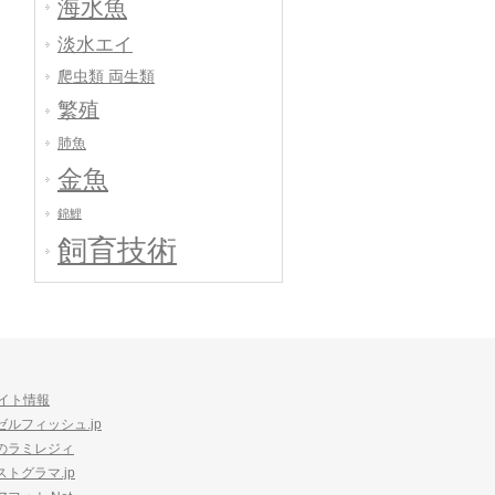
海水魚
淡水エイ
爬虫類 両生類
繁殖
肺魚
金魚
錦鯉
飼育技術
イト情報
ゼルフィッシュ.jp
のラミレジィ
ストグラマ.jp