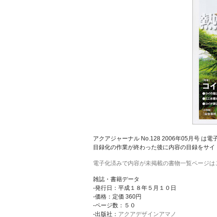
アクアジャーナル No.128 2006年05月号
目録化の作業が終わった後に内容の目録をサイ
電子化済みで内容が未掲載の書物一覧ページは
雑誌・書籍データ
-発行日：平成１８年５月１０日
-価格：定価 360円
-ページ数：５０
-出版社：
アクアデザインアマノ