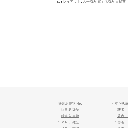
Tags:
レイアウト
,
入手済み 電子化済み 目録前
熱帯魚書物.Net
本を執
緑書房 雑誌
著者：
緑書房 書籍
著者：
ＭＰＪ 雑誌
著者：