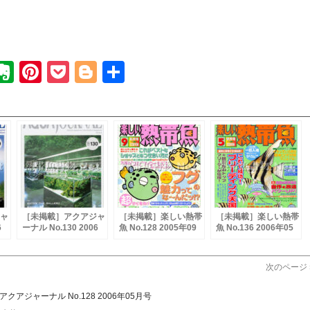
k
todon
ixi
Evernote
Pinterest
Pocket
Blogger
共
有
ャ
［未掲載］アクアジャ
［未掲載］楽しい熱帯
［未掲載］楽しい熱帯
6
ーナル No.130 2006
魚 No.128 2005年09
魚 No.136 2006年05
年07月号
月号
月号
次のページ 
クアジャーナル No.128 2006年05月号