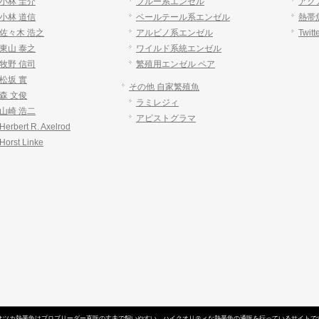
小林 圭介
ブルー系エンゼル
アクア
小林 道信
ベールテール系エンゼル
熱帯魚
佐々木 浩之
アルビノ系エンゼル
Twitt
東山 泰之
ワイルド系統エンゼル
牧野 信司
繁殖用エンゼル ペア
松坂 實
その他 自家繁殖魚
森 文俊
ラミレジィ
山崎 浩二
アピストグラマ
rbert R. Axelrod
rst Linke
オツカ熱帯魚はプロブリーダー直販の丈夫で飼いやすい、
ハイクオリティな熱帯魚の通販
を行っているサイトで