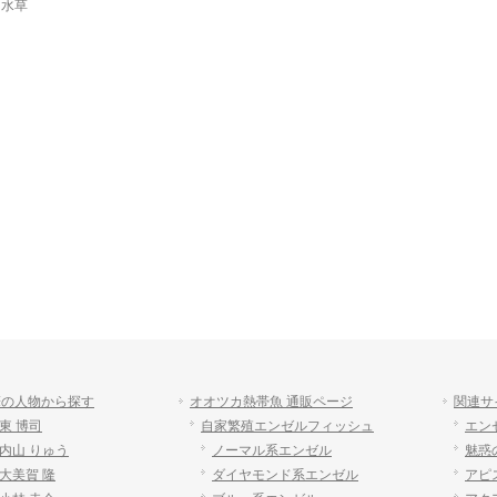
,
水草
筆の人物から探す
オオツカ熱帯魚 通販ページ
関連サ
東 博司
自家繁殖エンゼルフィッシュ
エン
内山 りゅう
ノーマル系エンゼル
魅惑
大美賀 隆
ダイヤモンド系エンゼル
アピ