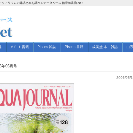
 － アクアリウムの雑誌と本を調べるデータベース 熱帯魚書物.Net
誌
ＭＰＪ 書籍
Pisces 雑誌
Pisces 書籍
成美堂 本・雑誌
白夜
6年05月号
2006/05/1