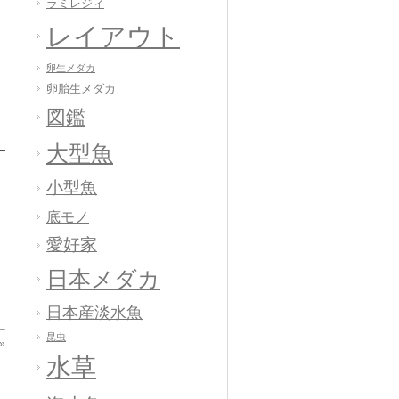
ラミレジィ
レイアウト
卵生メダカ
卵胎生メダカ
図鑑
大型魚
小型魚
底モノ
愛好家
日本メダカ
日本産淡水魚
昆虫
»
水草